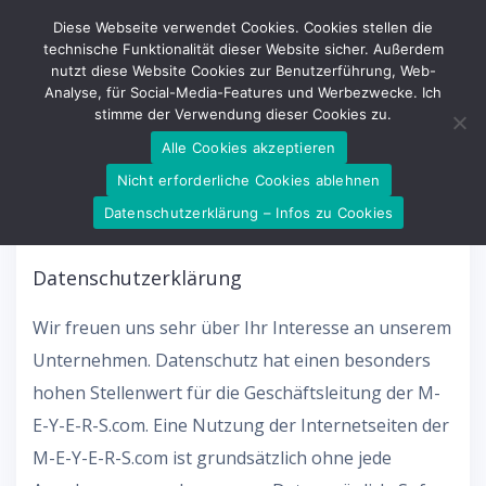
Skip
Diese Webseite verwendet Cookies. Cookies stellen die
to
technische Funktionalität dieser Website sicher. Außerdem
nutzt diese Website Cookies zur Benutzerführung, Web-
content
Analyse, für Social-Media-Features und Werbezwecke. Ich
stimme der Verwendung dieser Cookies zu.
Alle Cookies akzeptieren
Nicht erforderliche Cookies ablehnen
Datenschutzerklärung
Datenschutzerklärung – Infos zu Cookies
Datenschutzerklärung
Wir freuen uns sehr über Ihr Interesse an unserem
Unternehmen. Datenschutz hat einen besonders
hohen Stellenwert für die Geschäftsleitung der M-
E-Y-E-R-S.com. Eine Nutzung der Internetseiten der
M-E-Y-E-R-S.com ist grundsätzlich ohne jede